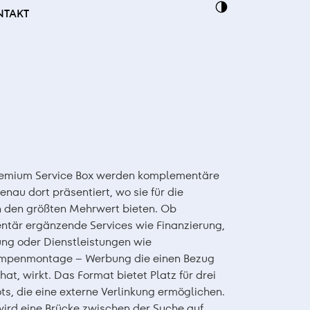
NTAKT
remium Service Box werden komplementäre
enau dort präsentiert, wo sie für die
n den größten Mehrwert bieten. Ob
tär ergänzende Services wie Finanzierung,
ung oder Dienstleistungen wie
penmontage – Werbung die einen Bezug
hat, wirkt. Das Format bietet Platz für drei
lots, die eine externe Verlinkung ermöglichen.
ird eine Brücke zwischen der Suche auf