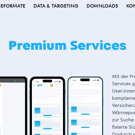
EFORMATE
DATA & TARGETING
DOWNLOADS
KO
Premium Services
Mit der P
Services g
User:inne
komplemen
Versicher
Wärmepum
zur Suche 
fixierte S
Dadurch w