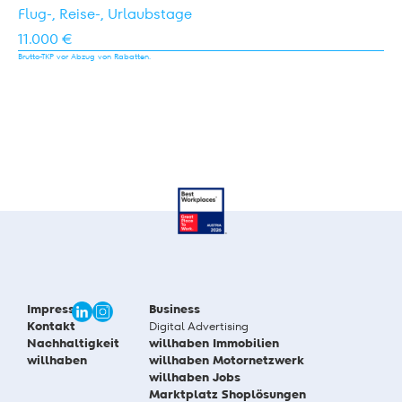
Flug-, Reise-, Urlaubstage
11.000 €
Brutto-TKP vor Abzug von Rabatten.
Impressum
Business
Kontakt
Digital Advertising
Nachhaltigkeit
willhaben Immobilien
willhaben
willhaben Motornetzwerk
willhaben Jobs
Marktplatz Shoplösungen