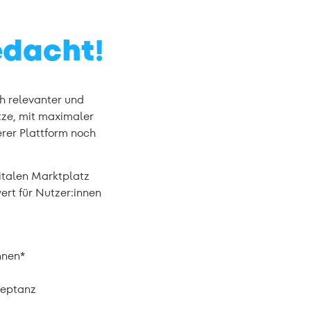
edacht!
ch relevanter und
ätze, mit maximaler
erer Plattform noch
gitalen Marktplatz
rt für Nutzer:innen
nnen*
zeptanz